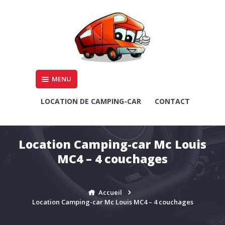
Aller
au
contenu
Location et occasion de camping car
MENU
LOCATION ET OCCASION
DE CAMPING-CAR –
LOCATION DE CAMPING-CAR
CONTACT
AMIENS, SOMME, PICARDIE,
HAUT DE FRANCE
Location Camping-car Mc Louis
MC4 – 4 couchages
Accueil
Location Camping-car Mc Louis MC4 – 4 couchages