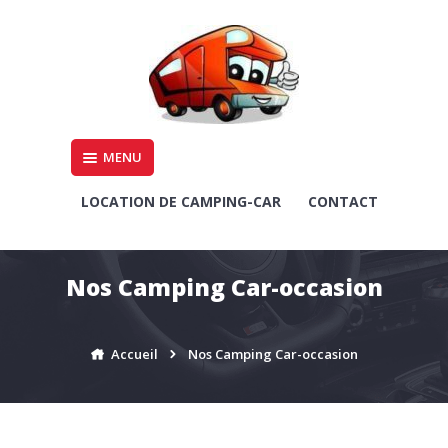
Aller
au
contenu
Location et occasion de camping car
MENU
LOCATION ET OCCASION
DE CAMPING-CAR –
LOCATION DE CAMPING-CAR
CONTACT
AMIENS, SOMME, PICARDIE,
HAUT DE FRANCE
Nos Camping Car-occasion
Accueil
Nos Camping Car-occasion