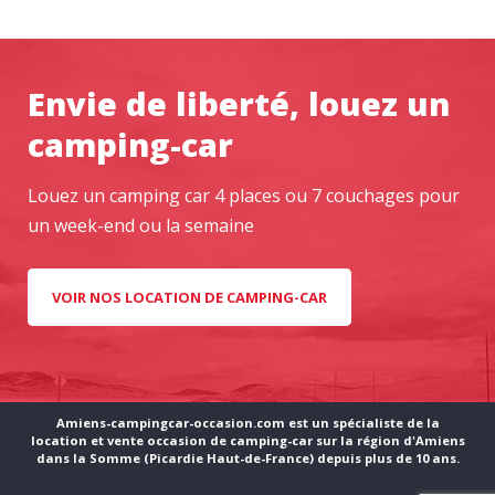
Envie de liberté, louez un
camping-car
Louez un camping car 4 places ou 7 couchages pour
un week-end ou la semaine
VOIR NOS LOCATION DE CAMPING-CAR
Amiens-campingcar-occasion.com
est un spécialiste de la
location et vente occasion de camping-car sur la région d'Amiens
dans la Somme (Picardie Haut-de-France) depuis plus de 10 ans.